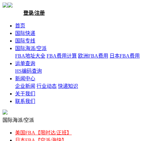
登录/注册
首页
国际快递
国际专线
国际海派/空派
FBA地址大全
FBA费用计算
欧洲FBA费用
日本FBA费用
运单查询
HS编码查询
新闻中心
企业新闻
行业动态
快递知识
关于我们
联系我们
国际海派/空派
美国FBA【限时达/正班】
日本FBA【空派/海快】