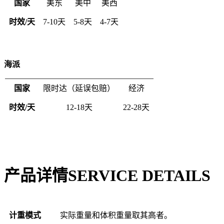
国家
美东
美中
美西
时效/天
7-10天
5-8天
4-7天
海派
国家
限时达（延误包赔）
经济
时效/天
12-18天
22-28天
产品详情
SERVICE DETAILS
计重模式
实际重量和体积重量取其高者。